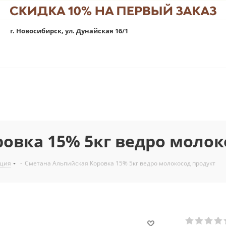
г. Новосибирск, ул. Дунайская 16/1
овка 15% 5кг ведро молок
кция
-
Сметана Альпийская Коровка 15% 5кг ведро молокосод продукт