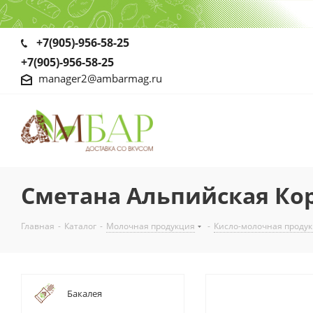
+7(905)-956-58-25
+7(905)-956-58-25
manager2@ambarmag.ru
Сметана Альпийская Кор
Главная
-
Каталог
-
Молочная продукция
-
Кисло-молочная проду
Бакалея