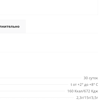
лнительно
30 суток
t от +2° до +8° С
160 Ккал/672 Кдж
2,3г/15г/3,5г