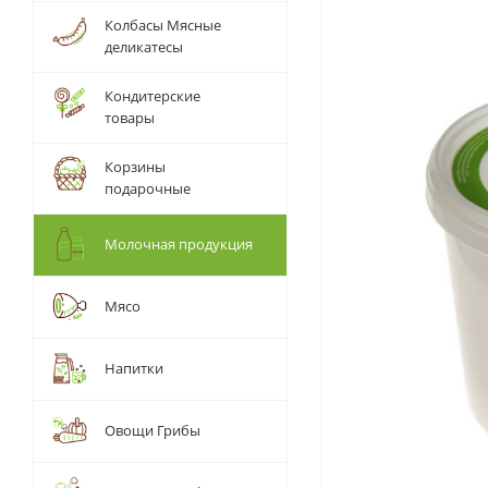
Колбасы Мясные
деликатесы
Кондитерские
товары
Корзины
подарочные
Молочная продукция
Мясо
Напитки
Овощи Грибы