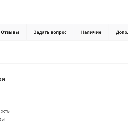
Отзывы
Задать вопрос
Наличие
Допо
ки
ность
ды