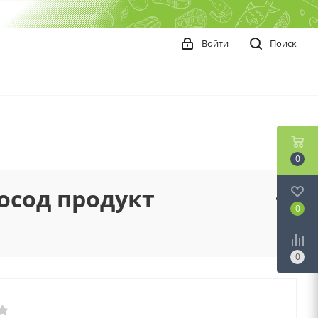
Войти
Поиск
0
осод продукт
0
0