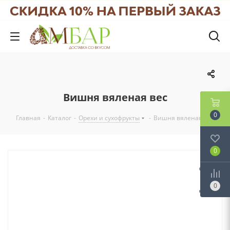
Вишня вяленая вес
0
Главная
-
Каталог
-
Орехи и сухофрукты
-
Вишня вяленая вес
0
0