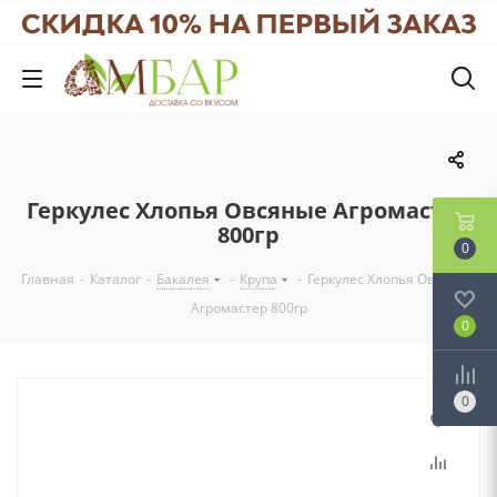
Геркулес Хлопья Овсяные Агромастер
800гр
0
Главная
-
Каталог
-
Бакалея
-
Крупа
-
Геркулес Хлопья Овсяные
Агромастер 800гр
0
0