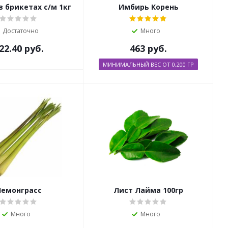
 брикетах с/м 1кг
Имбирь Корень
Достаточно
Много
22.40
руб.
463
руб.
МИНИМАЛЬНЫЙ ВЕС ОТ 0,200 ГР
Лемонграсс
Лист Лайма 100гр
Много
Много