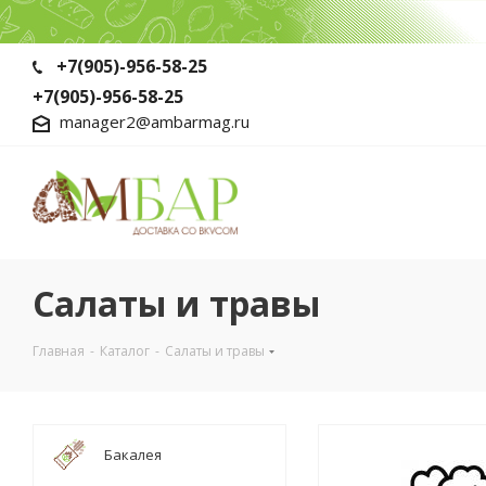
+7(905)-956-58-25
+7(905)-956-58-25
manager2@ambarmag.ru
Салаты и травы
Главная
-
Каталог
-
Салаты и травы
Бакалея