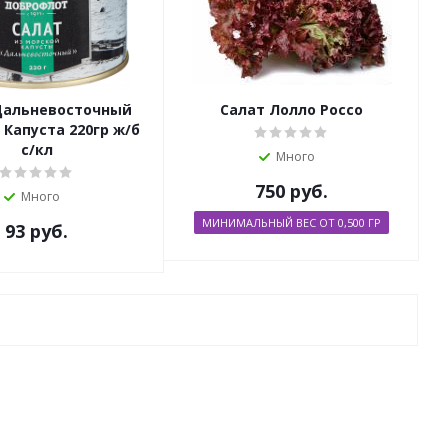
Дальневосточный
Салат Лолло Россо
Капуста 220гр ж/б
с/кл
Много
750
руб.
Много
МИНИМАЛЬНЫЙ ВЕС ОТ 0,500 ГР
93
руб.