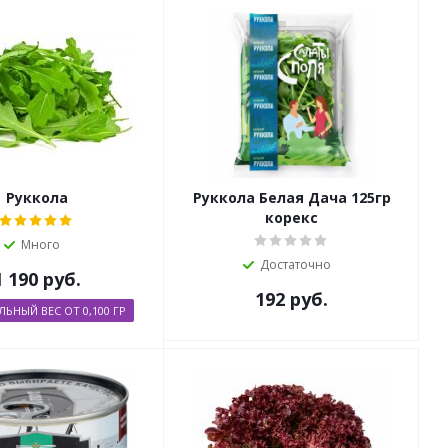
Руккола
Руккола Белая Дача 125гр
корекс
Много
Достаточно
1 190
руб.
192
руб.
ЬНЫЙ ВЕС ОТ 0,100 ГР