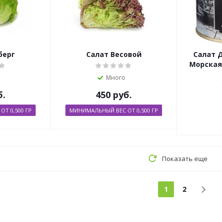
берг
Салат Весовой
Салат 
Морская 
Много
б.
450
руб.
Т 0,500 ГР
МИНИМАЛЬНЫЙ ВЕС ОТ 0,500 ГР
Показать еще
1
2