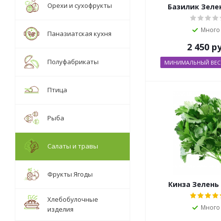
Орехи и сухофрукты
Базилик Зеле
Много
Паназиатская кухня
2 450
ру
Полуфабрикаты
МИНИМАЛЬНЫЙ ВЕС О
Птица
Рыба
Салаты и травы
Фрукты Ягоды
Кинза Зелень
Хлебобулочные
Много
изделия