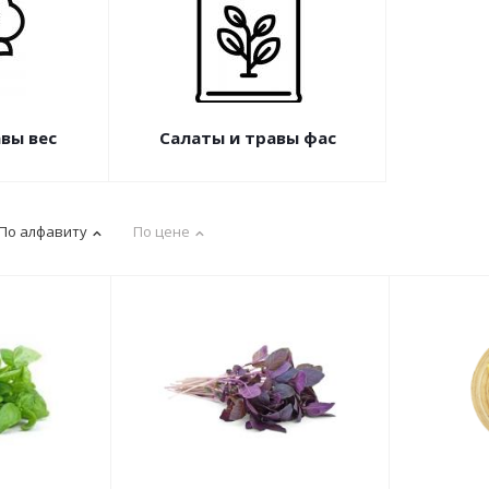
вы вес
Салаты и травы фас
По алфавиту
По цене