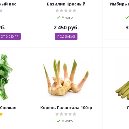
ный вес
Базилик Красный
Имбирь в
Много
б.
2 450
руб.
3
Т 0,050 ГР
ПОД ЗАКАЗ
 Свежая
Корень Галангала 100гр
Много