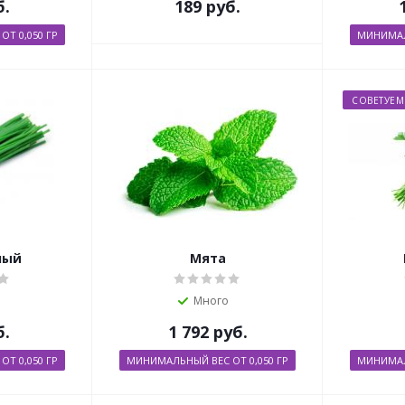
б.
189
руб.
Т 0,050 ГР
МИНИМАЛ
СОВЕТУЕМ
ный
Мята
Много
б.
1 792
руб.
Т 0,050 ГР
МИНИМАЛЬНЫЙ ВЕС ОТ 0,050 ГР
МИНИМАЛ