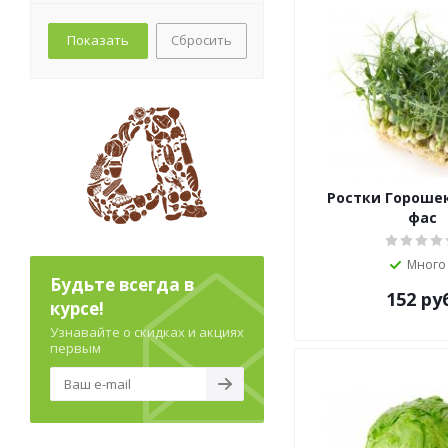
Сбросить
Ростки Горошек
фас
Много
Будьте всегда в
152
ру
курсе!
Узнавайте о скидках и акциях
первым