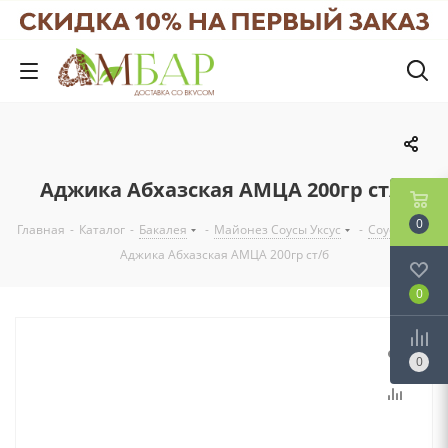
Аджика Абхазская АМЦА 200гр ст/б
0
Главная
-
Каталог
-
Бакалея
-
Майонез Соусы Уксус
-
Соусы
-
Аджика Абхазская АМЦА 200гр ст/б
0
0