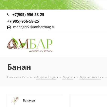
+7(905)-956-58-25
+7(905)-956-58-25
manager2@ambarmag.ru
Банан
Главная
-
Каталог
-
Фрукты Ягоды
-
Фрукты
-
Фрукты свежие
-
Бакалея