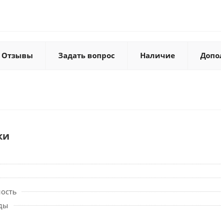
Отзывы
Задать вопрос
Наличие
Допо
ки
ность
ды