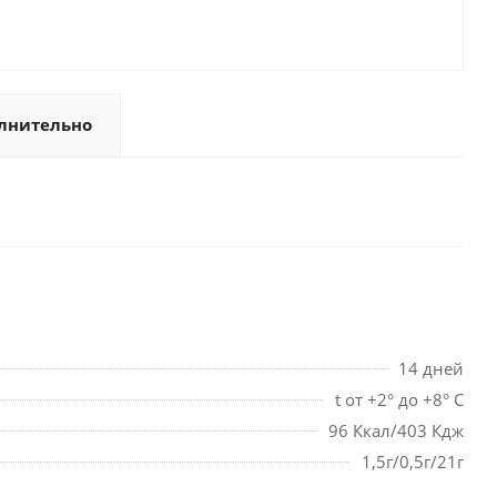
лнительно
14 дней
t от +2° до +8° С
96 Ккал/403 Кдж
1,5г/0,5г/21г