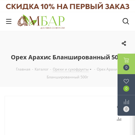
Орех Арахис Бланшированный 500г
0
Главная
-
Каталог
-
Орехи и сухофрукты
-
Орех Арахис
Бланшированный 500г
0
0