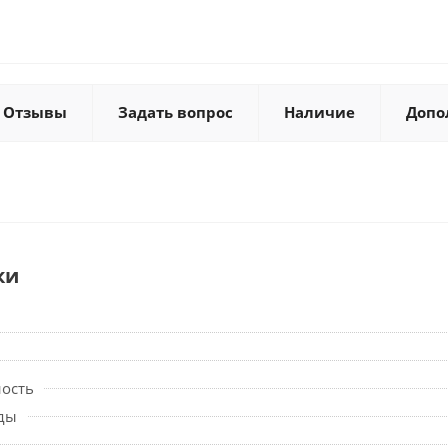
Отзывы
Задать вопрос
Наличие
Допо
ки
ность
ды