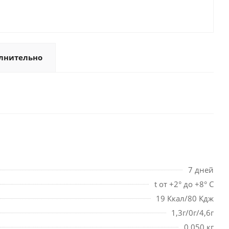
лнительно
7 дней
t от +2° до +8° С
19 Ккал/80 Кдж
1,3г/0г/4,6г
0,050 кг