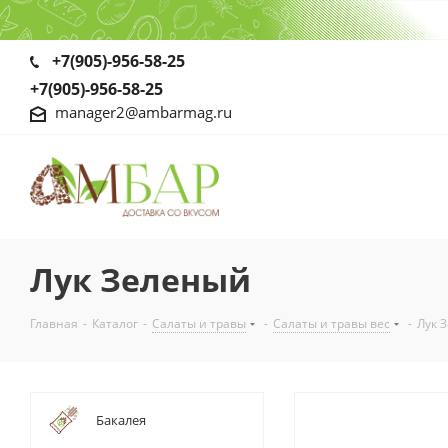
+7(905)-956-58-25
+7(905)-956-58-25
manager2@ambarmag.ru
Лук Зеленый
Главная
-
Каталог
-
Салаты и травы
-
Салаты и травы вес
-
Лук 
Бакалея