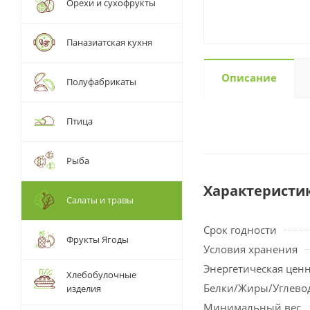
Орехи и сухофрукты
Паназиатская кухня
Описание
Полуфабрикаты
Птица
Рыба
Характеристи
Салаты и травы
Срок годности
Фрукты Ягоды
Условия хранения
Энергетическая цен
Хлебобулочные
Белки/Жиры/Углево
изделия
Минимальный вес