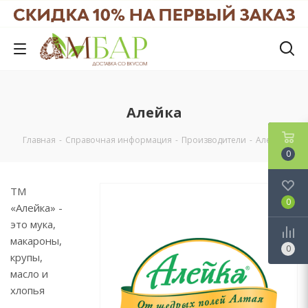
Алейка
Главная
-
Справочная информация
-
Производители
-
Алейка
0
ТМ
0
«Алейка» -
это мука,
макароны,
0
крупы,
масло и
хлопья