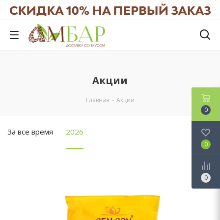
Акции
Главная
-
Акции
0
За все время
2026
0
0