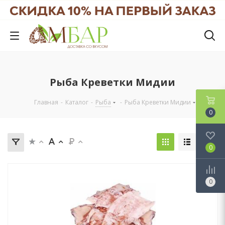
Рыба Креветки Мидии
Главная
-
Каталог
-
Рыба
-
Рыба Креветки Мидии
0
0
0