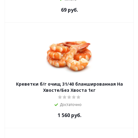
69
руб.
Креветки б/г очищ 31/40 бланшированная На
Хвосте/Без Хвоста 1кг
Достаточно
1 560
руб.