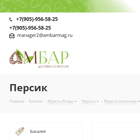
+7(905)-956-58-25
+7(905)-956-58-25
manager2@ambarmag.ru
Персик
Главная
-
Каталог
-
Фрукты Ягоды
-
Фрукты
-
Фрукты сезонные
Бакалея