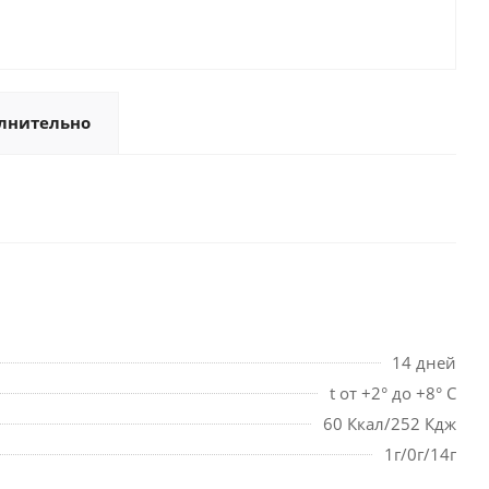
лнительно
14 дней
t от +2° до +8° С
60 Ккал/252 Кдж
1г/0г/14г