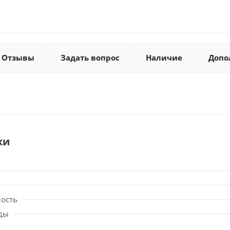
Отзывы
Задать вопрос
Наличие
Допо
ки
ность
ды