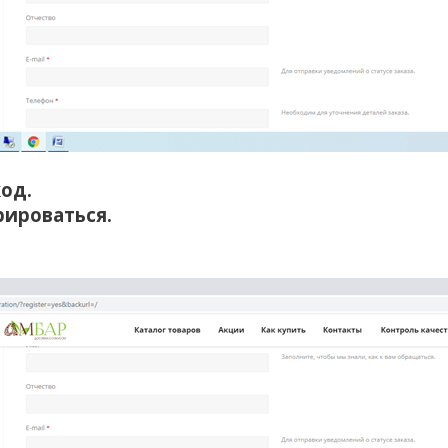
код.
рироваться.