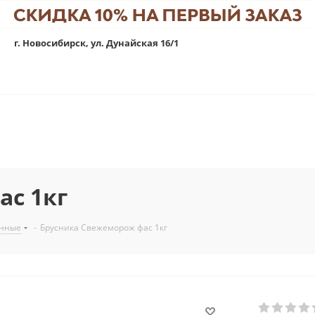
г. Новосибирск, ул. Дунайская 16/1
ас 1кг
енные
-
Брусника Свежеморож фас 1кг