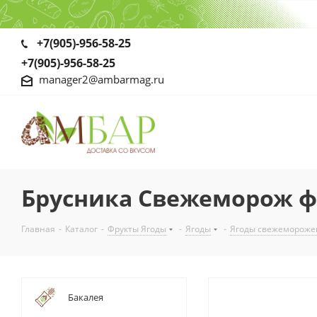
+7(905)-956-58-25
+7(905)-956-58-25
manager2@ambarmag.ru
Брусника Свежеморож ф
Главная
-
Каталог
-
Фрукты Ягоды
-
Ягоды
-
Ягоды свежеморож
Бакалея