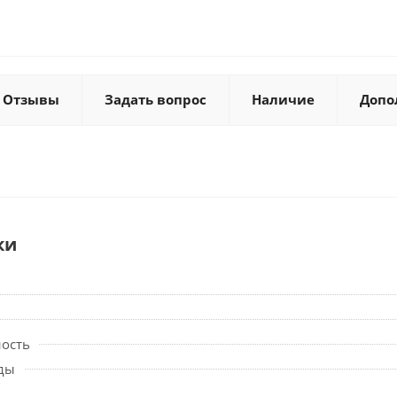
Отзывы
Задать вопрос
Наличие
Допо
ки
ность
ды