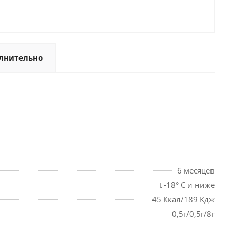
лнительно
6 месяцев
t -18° С и ниже
45 Ккал/189 Кдж
0,5г/0,5г/8г