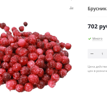
Брусник
702
ру
Много
Цена действи
цен в рознич