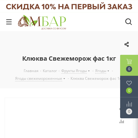
Клюква Свежеморож фас 1кг
0
Главная
-
Каталог
-
Фрукты Ягоды
-
Ягоды
-
Ягоды свежемороженные
-
Клюква Свежеморож фас 1кг
0
0