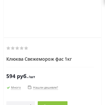
Клюква Свежеморож фас 1кг
594
руб.
/шт
Много
Нашли дешевле?