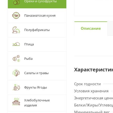
Орехи и сухофрукты
Паназиатская кухня
Описание
Полуфабрикаты
Птица
Рыба
Характеристи
Салаты и травы
Срок годности
Фрукты Ягоды
Условия хранения
Энергетическая цен
Хлебобулочные
Белки/Жиры/Углево
изделия
Минимальный вес