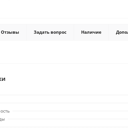
Отзывы
Задать вопрос
Наличие
Допо
ки
ность
ды