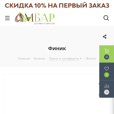
Финик
0
Главная
-
Каталог
-
Орехи и сухофрукты
-
Финик
0
0