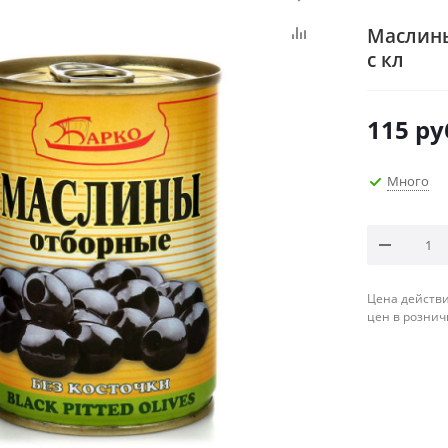
Маслины
с кл
115
ру
Много
Цена действи
цен в рознич