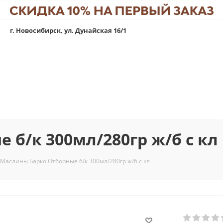
г. Новосибирск, ул. Дунайская 16/1
 б/к 300мл/280гр ж/б с кл
Маслины Барко Отборные б/к 300мл/280гр ж/б с кл