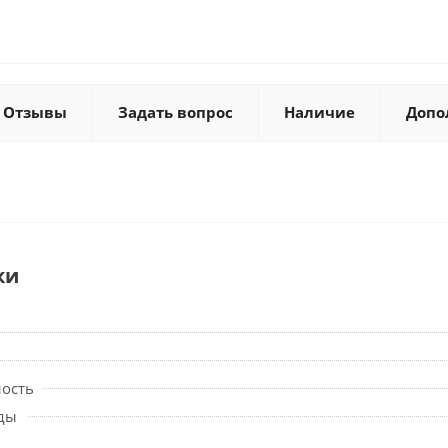
Отзывы
Задать вопрос
Наличие
Допо
ки
ность
ды