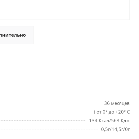
лнительно
36 месяцев
t от 0° до +20° С
134 Ккал/563 Кдж
0,5г/14,5г/0г