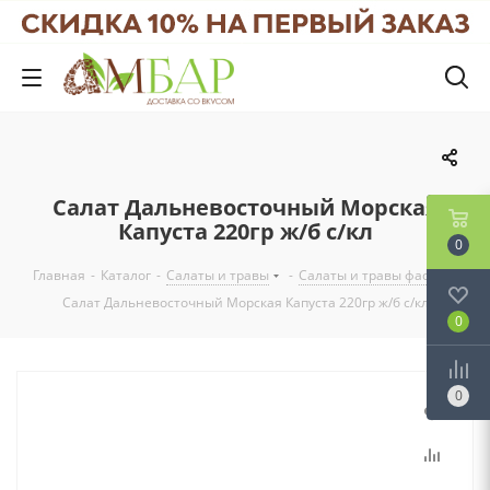
Салат Дальневосточный Морская
Капуста 220гр ж/б с/кл
0
Главная
-
Каталог
-
Салаты и травы
-
Салаты и травы фас
-
Салат Дальневосточный Морская Капуста 220гр ж/б с/кл
0
0