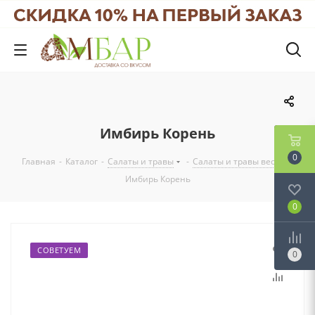
Имбирь Корень
0
Главная
-
Каталог
-
Салаты и травы
-
Салаты и травы вес
-
Имбирь Корень
0
СОВЕТУЕМ
0