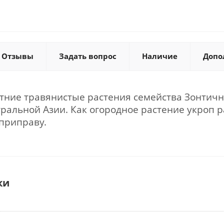
Отзывы
Задать вопрос
Наличие
Допо
тние травянистые растения семейства Зонтичны
тральной Азии. Как огородное растение укроп 
 приправу.
ки