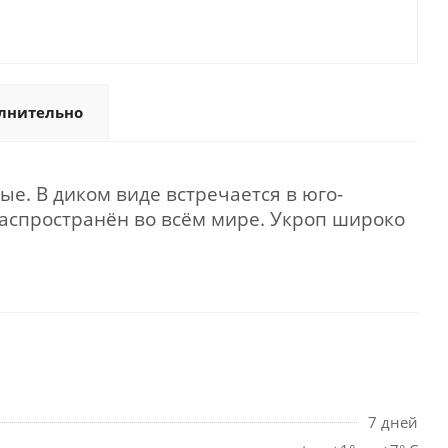
лнительно
е. В диком виде встречается в юго-
распространён во всём мире. Укроп широко
7 дней