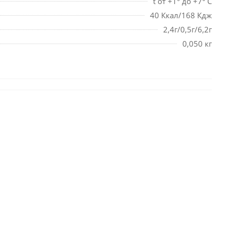
t от +1° до +7° С
40 Ккал/168 Кдж
2,4г/0,5г/6,2г
0,050 кг