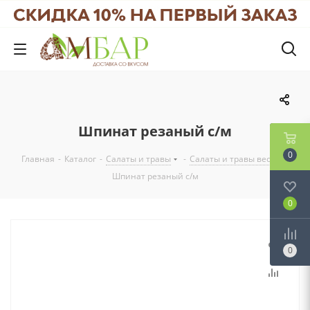
Шпинат резаный с/м
0
Главная
-
Каталог
-
Салаты и травы
-
Салаты и травы вес
-
Шпинат резаный с/м
0
0