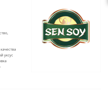
ство,
 качества
й уксус
овка
о