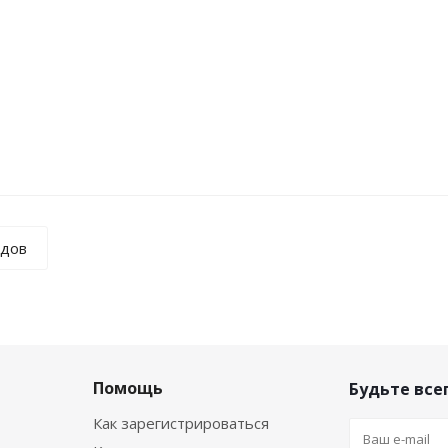
вермишель из зеленых бобов 200гр
Лапша Sen Soy Яич
Достаточно
ндов
Помощь
Будьте всег
Как зарегистрироваться