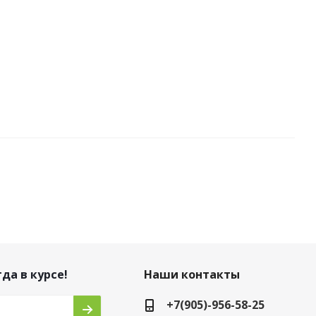
ная EGG NOODLES 300гр
Много
да в курсе!
Наши контакты
+7(905)-956-58-25