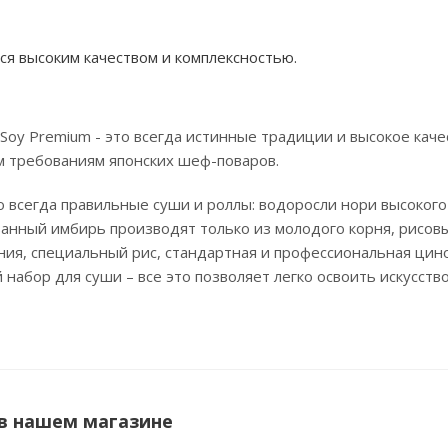
я высоким качеством и комплексностью.
Soy Premium - это всегда истинные традиции и высокое каче
 требованиям японских шеф-поваров.
то всегда правильные суши и роллы: водоросли нори высокого
ованный имбирь производят только из молодого корня, рисовы
ия, специальный рис, стандартная и профессиональная цин
 набор для суши – все это позволяет легко освоить искусств
.
 в нашем магазине