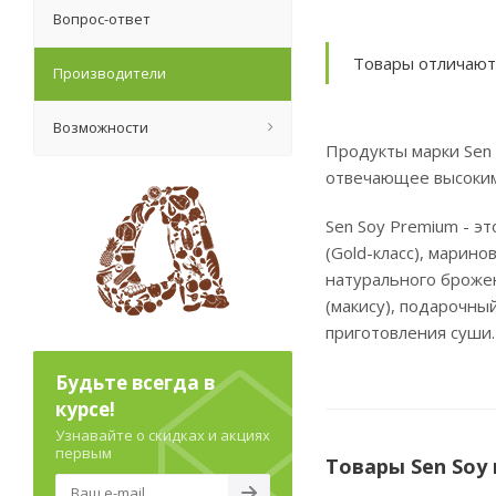
Вопрос-ответ
Товары отличаютс
Производители
Возможности
Продукты марки Sen 
отвечающее высоким
Sen Soy Premium - э
(Gold-класс), марин
натурального брожен
(макису), подарочный
приготовления суши
Будьте всегда в
курсе!
Узнавайте о скидках и акциях
первым
Товары Sen Soy