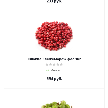
233
руб.
Клюква Свежеморож фас 1кг
Много
594
руб.