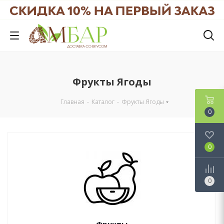
Фрукты Ягоды
Главная
-
Каталог
-
Фрукты Ягоды
0
0
0